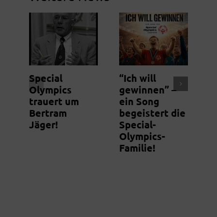
Special
“Ich will
N
Olympics
gewinnen” –
S
trauert um
ein Song
m
Bertram
begeistert die
g
Jäger!
Special-
Olympics-
Familie!