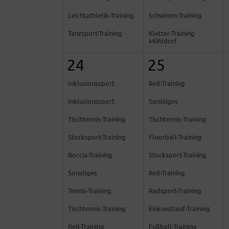
Leichtathletik-Training
Schwimm-Training
Tanzsport-Training
Kletter-Training
Mühldorf
24
25
Inklusionssport
Reit-Training
Inklusionssport
Sonstiges
Tischtennis-Training
Tischtennis-Training
Stocksport-Training
Floorball-Training
Boccia-Training
Stocksport-Training
Sonstiges
Reit-Training
Tennis-Training
Radsport-Training
Tischtennis-Training
Eiskunstlauf-Training
Reit-Training
Fußball-Training