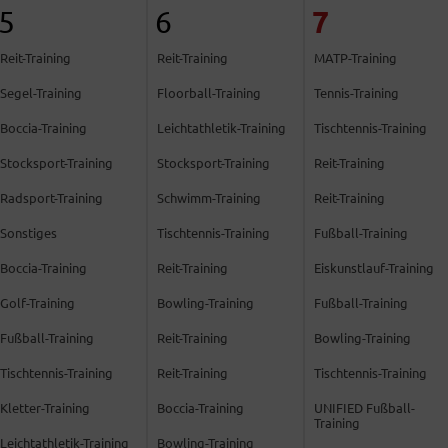
7
5
6
Reit-Training
Reit-Training
MATP-Training
Segel-Training
Floorball-Training
Tennis-Training
Boccia-Training
Leichtathletik-Training
Tischtennis-Training
Stocksport-Training
Stocksport-Training
Reit-Training
Radsport-Training
Schwimm-Training
Reit-Training
Sonstiges
Tischtennis-Training
Fußball-Training
Boccia-Training
Reit-Training
Eiskunstlauf-Training
Golf-Training
Bowling-Training
Fußball-Training
Fußball-Training
Reit-Training
Bowling-Training
Tischtennis-Training
Reit-Training
Tischtennis-Training
Kletter-Training
Boccia-Training
UNIFIED Fußball-
Training
Leichtathletik-Training
Bowling-Training