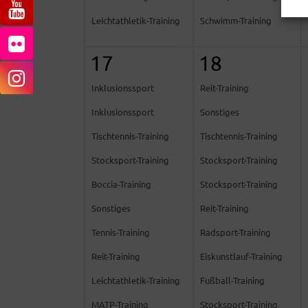
Leichtathletik-Training
Schwimm-Training
17
18
Inklusionssport
Reit-Training
Inklusionssport
Sonstiges
Tischtennis-Training
Tischtennis-Training
Stocksport-Training
Stocksport-Training
Boccia-Training
Stocksport-Training
Sonstiges
Reit-Training
Tennis-Training
Radsport-Training
Reit-Training
Eiskunstlauf-Training
Leichtathletik-Training
Fußball-Training
MATP-Training
Stocksport-Training