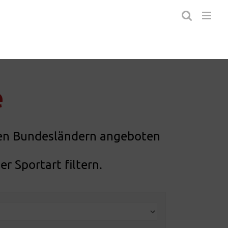
e
n den Bundesländern angeboten
 Sportart filtern.