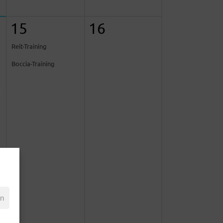
15
16
Reit-Training
Boccia-Training
en