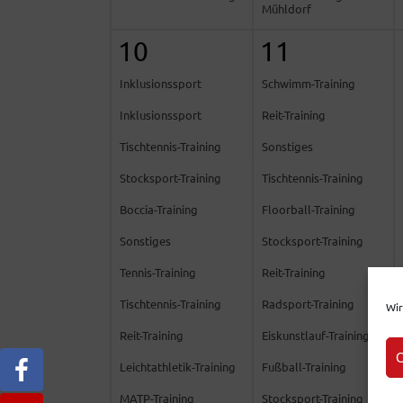
Mühldorf
10
11
Inklusionssport
Schwimm-Training
Inklusionssport
Reit-Training
Tischtennis-Training
Sonstiges
Stocksport-Training
Tischtennis-Training
Boccia-Training
Floorball-Training
Sonstiges
Stocksport-Training
Tennis-Training
Reit-Training
Tischtennis-Training
Radsport-Training
Wir
Reit-Training
Eiskunstlauf-Training
C
Leichtathletik-Training
Fußball-Training
MATP-Training
Stocksport-Training