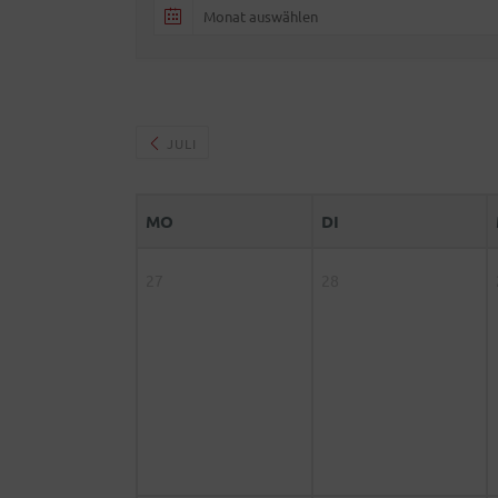
JULI
MO
DI
27
28