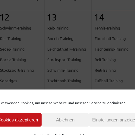
12
13
14
Schwimm-Training
Reit-Training
Tennis-Training
Reit-Training
Boccia-Training
Floorball-Training
Segel-Training
Leichtathletik-Training
Tischtennis-Training
Boccia-Training
Stocksport-Training
Reit-Training
Stocksport-Training
Schwimm-Training
Reit-Training
Sonstiges
Tischtennis-Training
Fußball-Training
Boccia-Training
Reit-Training
Eiskunstlauf-Training
Fußball-Training
Reit-Training
Fußball-Training
 verwenden Cookies, um unsere Website und unseren Service zu optimieren.
Tischtennis-Training
Reit-Training
Bowling-Training
ookies akzeptieren
Ablehnen
Einstellungen anzeig
Kletter-Training
Schwimm-Training
Tischtennis-Training
Bowling-Training
Boccia-Training
Bowling-Training