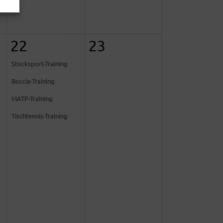
22
23
Stocksport-Training
Boccia-Training
MATP-Training
Tischtennis-Training