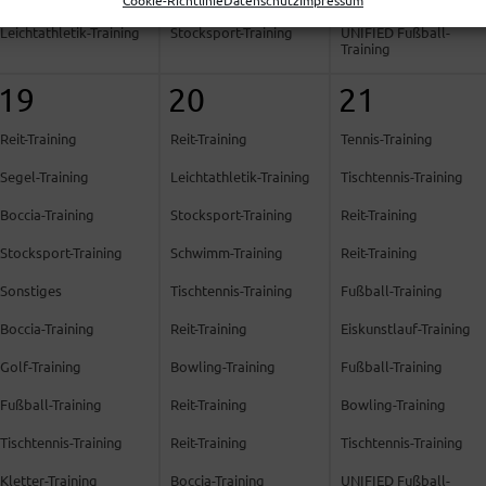
Cookie-Richtlinie
Datenschutz
Impressum
Leichtathletik-Training
Stocksport-Training
UNIFIED Fußball-
Training
19
20
21
Reit-Training
Reit-Training
Tennis-Training
Segel-Training
Leichtathletik-Training
Tischtennis-Training
Boccia-Training
Stocksport-Training
Reit-Training
Stocksport-Training
Schwimm-Training
Reit-Training
Sonstiges
Tischtennis-Training
Fußball-Training
Boccia-Training
Reit-Training
Eiskunstlauf-Training
Golf-Training
Bowling-Training
Fußball-Training
Fußball-Training
Reit-Training
Bowling-Training
Tischtennis-Training
Reit-Training
Tischtennis-Training
Kletter-Training
Boccia-Training
UNIFIED Fußball-