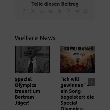
Teile diesen Beitrag
Facebook
X
Reddit
LinkedIn
Tumblr
Pinterest
Vk
Email
Weitere News
Special
“Ich will
N
Olympics
gewinnen” –
S
trauert um
ein Song
m
Bertram
begeistert die
g
Jäger!
Special-
Olympics-