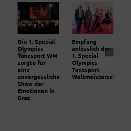
Die 1. Special
Empfang
Olympics
anlässlich der
A
Tanzsport WM
1. Special
T
sorgte für
Olympics
/
eine
Tanzsport
a
unvergessliche
Weltmeisterschaft
W
Show der
C
Emotionen in
Graz