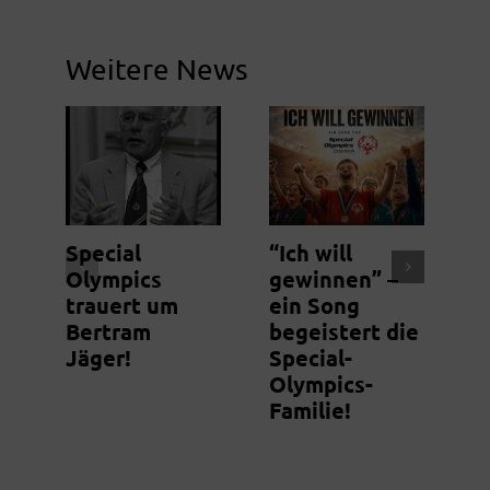
Weitere News
Special
“Ich will
N
Olympics
gewinnen” –
S
trauert um
ein Song
m
Bertram
begeistert die
g
Jäger!
Special-
Olympics-
Familie!