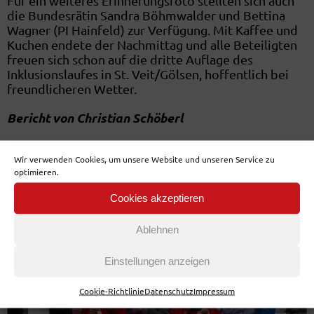
Für ein weiteres Erinnerungsfoto stellten sich auch
die Bundesrätin Sandra Böhmwalder und Bettina
Wagner (PI Hainfeld) zur Verfügung. Mit Kaffee und
Kuchen endete der Nachmittag und alle Beteiligten
freuen sich schon auf die dritte Auflage des
Inklusionslaufes in St. Veit/Gölsen, hoffentlich bei
freundlicheren Wetter.
Bericht von Christian Schöberl
Wir verwenden Cookies, um unsere Website und unseren Service zu
optimieren.
Cookies akzeptieren
Ablehnen
Einstellungen anzeigen
Cookie-Richtlinie
Datenschutz
Impressum