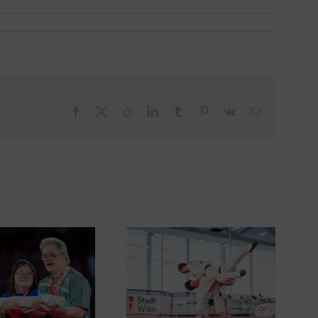
Facebook
X
Reddit
LinkedIn
Tumblr
Pinterest
Vk
Email