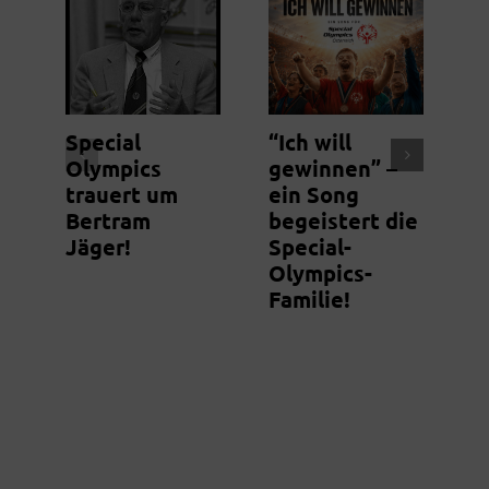
Special
“Ich will
N
Olympics
gewinnen” –
S
trauert um
ein Song
m
Bertram
begeistert die
g
Jäger!
Special-
Olympics-
Familie!