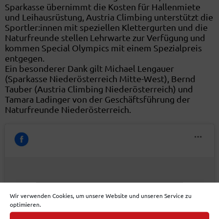
Sparkasse übernimmt die Kosten für Hallenmiete
und Leihausrüstung, Austria Climbing unterstützt die
Sportler:innen mit speziellen Klettergurten und die
Naturfreunde stellen Lehrwarte zur Verfügung und
kommen Special Olympics mit einem Spezialpreis
entgegen.
Ein besonderer Dank gilt Michael Lengauer
(Sparkasse Niederösterreich Mitte-West), Bernd
Tauber (Austria Climbing Niederösterreich) und
Tamara Ladinger von der Geschäftsführung der
Naturfreunde Niederösterreich.
Klicke hier, um Marketing-Cookies zu
Wir verwenden Cookies, um unsere Website und unseren Service zu
optimieren.
akzeptieren und diesen Inhalt zu aktivieren