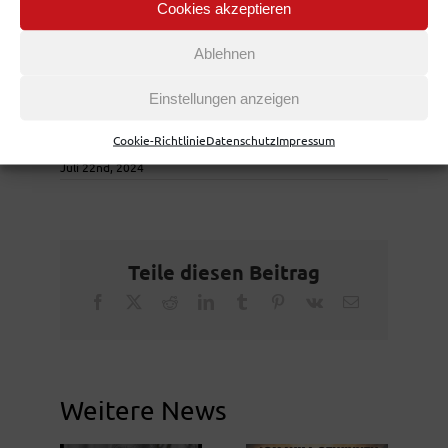
Cookies akzeptieren
Ablehnen
Einstellungen anzeigen
Cookie-Richtlinie
Datenschutz
Impressum
Juli 22nd, 2024
Teile diesen Beitrag
Facebook
X
Reddit
LinkedIn
Tumblr
Pinterest
Vk
Email
Weitere News