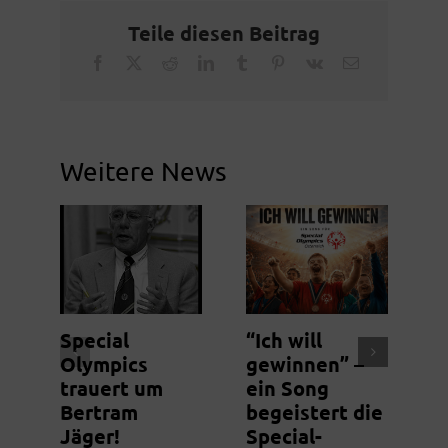
Teile diesen Beitrag
Facebook
X
Reddit
LinkedIn
Tumblr
Pinterest
Vk
Email
Weitere News
Special
“Ich will
N
Olympics
gewinnen” –
S
trauert um
ein Song
m
Bertram
begeistert die
g
Jäger!
Special-