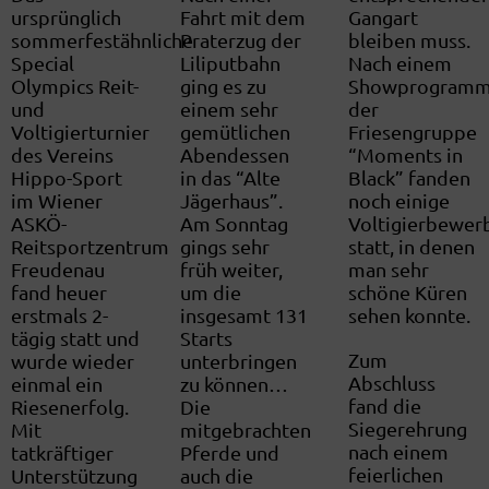
ursprünglich
Fahrt mit dem
Gangart
sommerfestähnliche
Praterzug der
bleiben muss.
Special
Liliputbahn
Nach einem
Olympics Reit-
ging es zu
Showprogramm
und
einem sehr
der
Voltigierturnier
gemütlichen
Friesengruppe
des Vereins
Abendessen
“Moments in
Hippo-Sport
in das “Alte
Black” fanden
im Wiener
Jägerhaus”.
noch einige
ASKÖ-
Am Sonntag
Voltigierbewerbe
Reitsportzentrum
gings sehr
statt, in denen
Freudenau
früh weiter,
man sehr
fand heuer
um die
schöne Küren
erstmals 2-
insgesamt 131
sehen konnte.
tägig statt und
Starts
Zum
wurde wieder
unterbringen
Abschluss
einmal ein
zu können…
fand die
Riesenerfolg.
Die
Siegerehrung
Mit
mitgebrachten
nach einem
tatkräftiger
Pferde und
feierlichen
Unterstützung
auch die