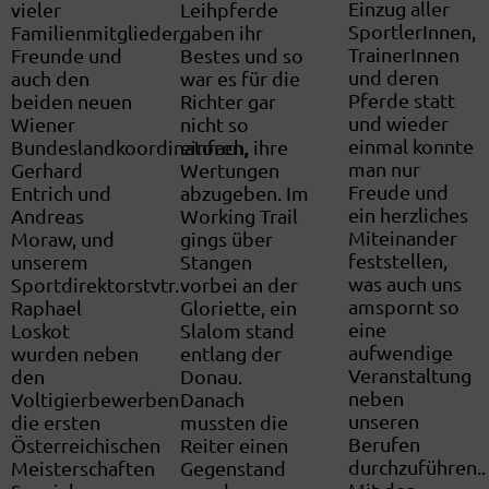
Einzug aller
vieler
Leihpferde
SportlerInnen,
Familienmitglieder,
gaben ihr
TrainerInnen
Freunde und
Bestes und so
und deren
auch den
war es für die
Pferde statt
beiden neuen
Richter gar
und wieder
Wiener
nicht so
einmal konnte
Bundeslandkoordinatoren,
einfach, ihre
man nur
Gerhard
Wertungen
Freude und
Entrich und
abzugeben. Im
ein herzliches
Andreas
Working Trail
Miteinander
Moraw, und
gings über
feststellen,
unserem
Stangen
was auch uns
Sportdirektorstvtr.
vorbei an der
amspornt so
Raphael
Gloriette, ein
eine
Loskot
Slalom stand
aufwendige
wurden neben
entlang der
Veranstaltung
den
Donau.
neben
Voltigierbewerben
Danach
unseren
die ersten
mussten die
Berufen
Österreichischen
Reiter einen
durchzuführen..
Meisterschaften
Gegenstand