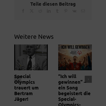
Teile diesen Beitrag
Facebook
X
Reddit
LinkedIn
Tumblr
Pinterest
Vk
Email
Weitere News
Special
“Ich will
N
Olympics
gewinnen” –
S
trauert um
ein Song
m
Bertram
begeistert die
g
Jäger!
Special-
Olympics-