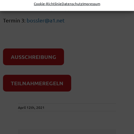
Cookie-Richtlinie
Datenschutz
Impressum
Termin 2:
office@equohoppers.at
Termin 3:
bossler@a1.net
AUSSCHREIBUNG
TEILNAHMEREGELN
April 12th, 2021