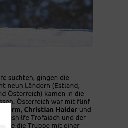
re suchten, gingen die
mt neun Ländern (Estland,
nd Österreich) kamen in die
ssen. Österreich war mit fünf
r Wurm
Christian Haider
,
und
benshilfe Trofaiach und der
hrte die Truppe mit einer