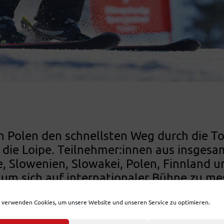
n Polen den schnellsten Weg durch die To
 die Loipe. Teilnehmer:innen aus insgesa
e, Slowenien, Slowakei, Polen, Finnland u
um sich auf internationaler Bühne zu me
Alexande
 und Oberösterreich vertreten:
Dominik Maier
team Joglland,
 verwenden Cookies, um unsere Website und unseren Service zu optimieren.
von der Le
der Lebenshilfe Ausseerland. Am Ende ke