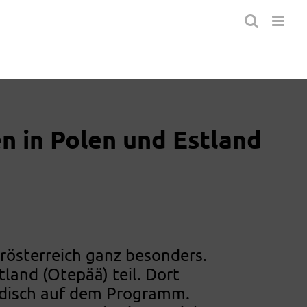
n in Polen und Estland
rösterreich ganz besonders.
land (Otepää) teil. Dort
ordisch auf dem Programm.