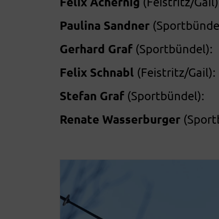
Felix Achernig
(Feistritz/G
Paulina Sandner
(Sportbünd
Gerhard Graf
(Sportbündel
Felix Schnabl
(Feistritz/G
Stefan Graf
(Sportbündel)
Renate Wasserburger
(Sport