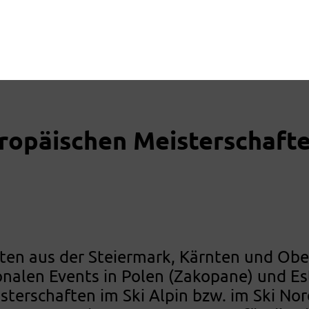
ropäischen Meisterschafte
eten aus der Steiermark, Kärnten und Obe
nalen Events in Polen (Zakopane) und Est
sterschaften im Ski Alpin bzw. im Ski N