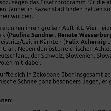
 sozusagen das Ersatzprogramm für die a
gen Jänner in Kazan stattfinden hätten so
chen wurden.
rer:innen ihren großen Auftritt. Vier Te
Paulina Sandner
Renate Wasserbur
rk (
,
Felix Achernig
eistritz/Gail in Kärnten (
u
r-G an. Neben den österreichischen Athle
eutschland, der Schweiz, Slowenien, Slowa
Polen mit dabei.
urfte sich in Zakopane über insgesamt ze
nische Schnee ganz besonders liegen, er
nnen: