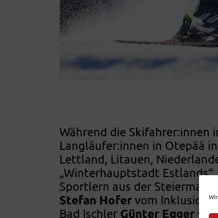
Während die Skifahrer:innen i
Langläufer:innen in Otepää in
Lettland, Litauen, Niederland
„Winterhauptstadt Estlands“, 
Sportlern aus der Steiermark
Stefan Hofer
vom Inklusions
Wir
Günter Egger
Bad Ischler
von 