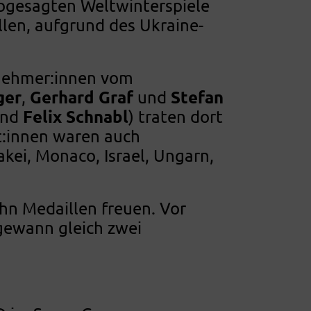
bgesagten Weltwinterspiele
llen, aufgrund des Ukraine-
ilnehmer:innen vom
ger
Gerhard Graf
Stefan
,
und
Felix Schnabl
nd
) traten dort
t:innen waren auch
kei, Monaco, Israel, Ungarn,
hn Medaillen freuen. Vor
 gewann gleich zwei