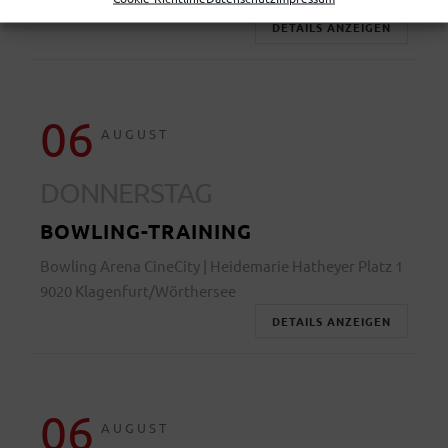
DETAILS ANZEIGEN
06
AUGUST
DONNERSTAG
BOWLING-TRAINING
Bowling Arena CineCity | Heidemarie Hatheyer Platz 1
9020 Klagenfurt/Wörthersee
DETAILS ANZEIGEN
06
AUGUST