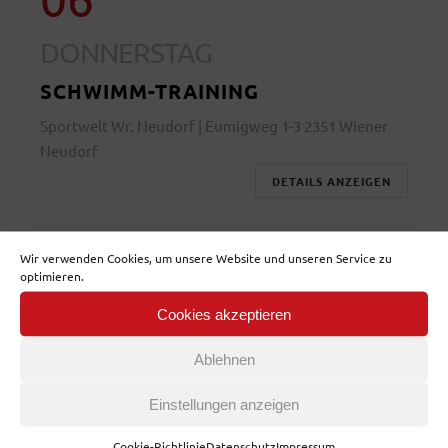
DONNERSTAG
SCHWIMM-TRAINING
Sportwelt Wr. Neudorf | Eumigweg 1-3 2351 Wiener
Neudorf
DETAILS ANZEIGEN
Wir verwenden Cookies, um unsere Website und unseren Service zu
06
optimieren.
AUGUST
Cookies akzeptieren
DONNERSTAG
Ablehnen
STOCKSPORT-TRAINING
Einstellungen anzeigen
ESV Leopoldau | Oswald-Redlich- Strasse 17a 1210
Wien
Cookie-Richtlinie
Datenschutz
Impressum