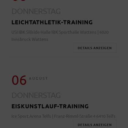
DONNERSTAG
LEICHTATHLETIK-TRAINING
USI IBK Sillside Halle IBK Sporthalle Wattens | 6020
Innsbruck Wattens
DETAILS ANZEIGEN
06
AUGUST
DONNERSTAG
EISKUNSTLAUF-TRAINING
Ice Sport Arena Telfs | Franz-Rimml-Straße 4 6410 Telfs
DETAILS ANZEIGEN