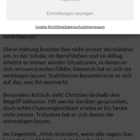
anders wahrnimmt als viele Menschen in seinem
Umfeld. Sich anzupassen, nur um dazuzugehören,
Einstellungen anzeigen
war für ihn nie einfach. Ehrlichkeit und Direktheit
dagegen schon. „Wenn alle sagen, der Himmel ist
Cookie-Richtlinie
Datenschutz
Impressum
rosa, dann kann ich nicht zustimmen, wenn er für
mich blau ist.“
Diese Haltung brachte ihm nicht immer Verständnis
ein. In der Schule, im Berufsleben und im Alltag
erlebte er immer wieder Situationen, in denen er
sich missverstanden fühlte. Dennoch hat er sich nie
verbiegen lassen. Stattdessen konzentrierte er sich
auf das, was ihn ausmacht.
Besonders kritisch sieht Christian deshalb den
Begriff Inklusion. Oft werde darüber gesprochen,
doch echte Chancengleichheit erlebe er bis heute
nicht immer. Trotzdem hat er sich davon nie
entmutigen lassen.
Im Gegenteil. „Mich motiviert, wenn alle sagen: Das