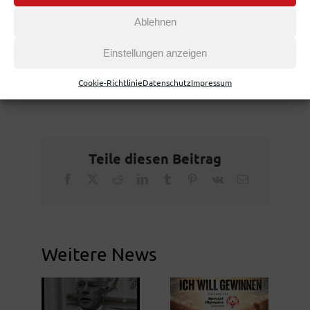
HIER GEHT ES ZUR
Ablehnen
STELLENAUSSCHREIBUNG
Einstellungen anzeigen
Cookie-Richtlinie
Datenschutz
Impressum
August 14th, 2020
Teile diesen Beitrag
Facebook
X
Reddit
LinkedIn
Tumblr
Pinterest
Vk
Email
Weitere News