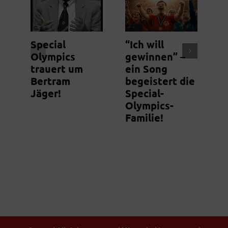
Special
“Ich will
N
Olympics
gewinnen” –
S
trauert um
ein Song
m
Bertram
begeistert die
g
Jäger!
Special-
Olympics-
Familie!