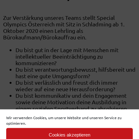
Zur Verstärkung unseres Teams stellt Special
Olympics Österreich mit Sitz in Schladming ab 1.
Oktober 2020 einen Lehrling als
Bürokaufmann/Bürokauffrau ein.
Du bist gut in der Lage mit Menschen mit
intellektueller Beeinträchtigung zu
kommunizieren?
Du bist verantwortungsbewusst, hilfsbereit und
hast eine gute Umgangsform?
Du bist verlässlich und freust dich immer
wieder auf eine neue Herausforderung?
Du bist kommunikativ und dein Engagement
sowie deine Motivation deine Ausbildung in
einem sozialen Sportverband zu absolvieren
sind hoch?
Wir verwenden Cookies, um unsere Website und unseren Service zu
optimieren.
Cookies akzeptieren