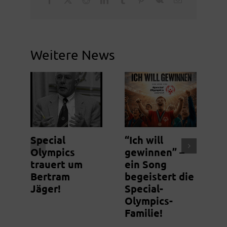
Weitere News
Special
“Ich will
N
Olympics
gewinnen” –
S
trauert um
ein Song
m
Bertram
begeistert die
g
Jäger!
Special-
Olympics-
Familie!