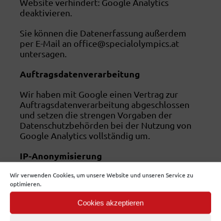
Website verhindert: Google Analytics
deaktivieren.
Sie können die Datenerfassung außerdem
per E-Mail an office@specialolympics.at
untersagen.
Auftragsdatenverarbeitung
Wir haben mit Google einen Vertrag zur
Auftragsdatenverarbeitung abgeschlossen
und setzen die strengen Vorgaben der
Datenschutzbehörden bei der Nutzung von
Google Analytics vollständig um.
IP-Anonymisierung
Wir nutzen die Funktion „Aktivierung der IP-
Wir verwenden Cookies, um unsere Website und unseren Service zu
optimieren.
Anonymisierung“ auf dieser Webseite.
Dadurch wird Ihre IP-Adresse von Google
Cookies akzeptieren
jedoch innerhalb von Mitgliedstaaten der
Europäischen Union oder in anderen