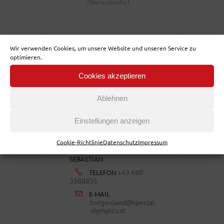
Oberpullendorf
BUNDESLAND
Wir verwenden Cookies, um unsere Website und unseren Service zu
optimieren.
Burgenland
Cookies akzeptieren
Ablehnen
VERANSTALTER
Einstellungen anzeigen
SPECIAL OLYMPICS
Cookie-Richtlinie
BURGENLAND & CARITAS
Datenschutz
Impressum
BURGENLAND KOLLER
SEBASTIAN
+43 660
TELEFON
3588855
E-MAIL
burgenland@special
olympics.at