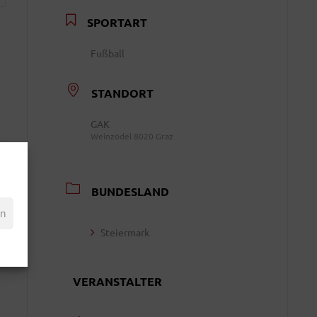
SPORTART
Fußball
STANDORT
GAK
Weinzödel 8020 Graz
BUNDESLAND
en
Steiermark
VERANSTALTER