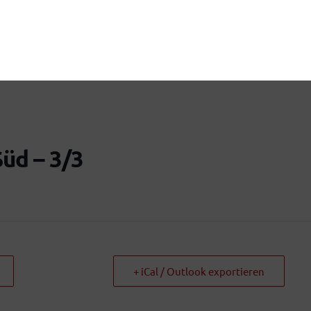
üd – 3/3
+ iCal / Outlook exportieren