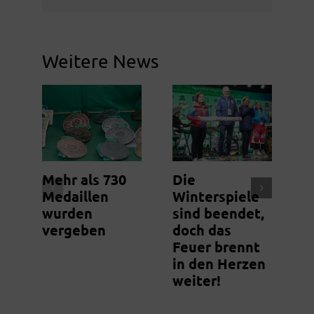
Weitere News
Mehr als 730
Die
D
Medaillen
Winterspiele
b
wurden
sind beendet,
N
vergeben
doch das
S
Feuer brennt
O
in den Herzen
W
weiter!
s
e