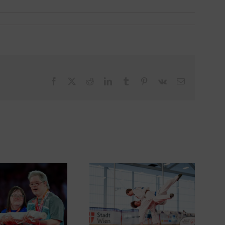
Facebook
X
Reddit
LinkedIn
Tumblr
Pinterest
Vk
Email