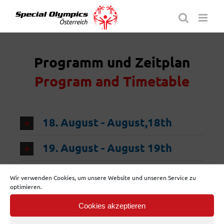
Skip
to
content
Programm und Zeitplan
Program and Timetable
18. August - August,18th
19. August - August 19th
20. August - August, 20th
Wir verwenden Cookies, um unsere Website und unseren Service zu
optimieren.
21. August - August, 21st
Cookies akzeptieren