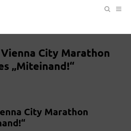
 Vienna City Marathon
es „Miteinand!“
ienna City Marathon
nand!“