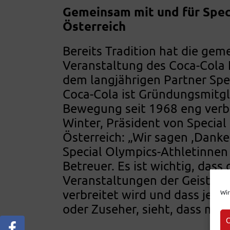
Gemeinsam mit und für Spec
Österreich
Bereits Tradition hat die ge
Veranstaltung des Coca-Cola 
dem langjährigen Partner Spe
Coca-Cola ist Gründungsmitgl
Bewegung seit 1968 eng verb
Winter, Präsident von Special
Österreich: „Wir sagen ,Danke
Special Olympics-Athletinnen
Betreuer. Es ist wichtig, dass
Veranstaltungen der Geist vo
verbreitet wird und dass jede
Wir
oder Zuseher, sieht, dass man
C