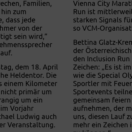
rechen, Familien,
Vienna City Marat
s hin zum
Run ist mittlerweil
e, dass jede
starken Signals fü
ehmer von der
so VCM-Organisat
igt sein wird,”
Bettina Glatz-Kre
rnehmenssprecher
der Österreichisch
auf.
den Inclusion Ru
tag, dem 18. April
Zeichen: „Es ist 
he Heldentor. Die
wie die Special O
s einem Kilometer
Sportler mit Feue
f nicht primär um
Sportevents teiln
rangig um ein
gemeinsam feiern 
 im Vorjahr
aufnehmen, der mit
hael Ludwig auch
uns, diesen Lauf 
er Veranstaltung.
mehr ein Zeichen i