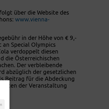
olgt über die Website des
thons:
www.vienna-
gebühr in der Höhe von € 9,-
t an Special Olympics
ola verdoppelt diesen
 die Österreichischen
fachen. Der verbleibende
ird abzüglich der gesetzlichen
s Beitrag für die Abdeckung
kosten der Veranstaltung
en