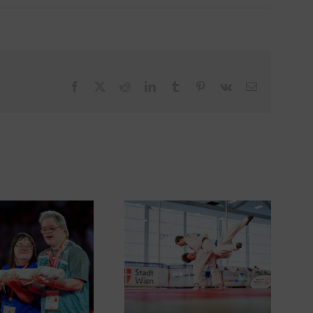
Facebook
X
Reddit
LinkedIn
Tumblr
Pinterest
Vk
Email