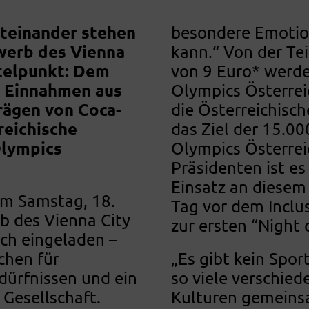
iteinander stehen
besondere Emotio
werb des Vienna
kann.“ Von der Te
telpunkt: Dem
von 9 Euro* werde
e Einnahmen aus
Olympics Österrei
rägen von Coca-
die Österreichisc
reichische
das Ziel der 15.00
Olympics
Olympics Österrei
Präsidenten ist es
Einsatz an diesem
am Samstag, 18.
Tag vor dem Inclus
rb des Vienna City
zur ersten “Night o
ich eingeladen –
chen für
„Es gibt kein Spor
ürfnissen und ein
so viele verschie
 Gesellschaft.
Kulturen gemeinsa