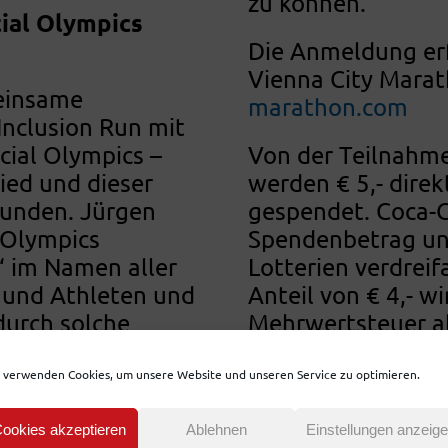
zu können.“
ial Olympics
Die Anmeldung erf
Vienna City Mara
meinsame
marathon.com
Inclusion Run mit
cial Olympics –
Von der Teilnahme
ied und dieser
werden € 5,- direk
unden. Jürgen
gespendet. Coca-C
 Olympics
Spendenbetrag und
‘ im Namen aller
Lotterien verdrei
 und Athleten und
Anteil von € 4,- w
 durch solche
Mehrwertsteuer al
n Special Olympics
der Organisations
r, ob Teilnehmer
verwendet.
 verwenden Cookies, um unsere Website und unseren Service zu optimieren.
 mit Sport
ookies akzeptieren
Ablehnen
Einstellungen anzeig